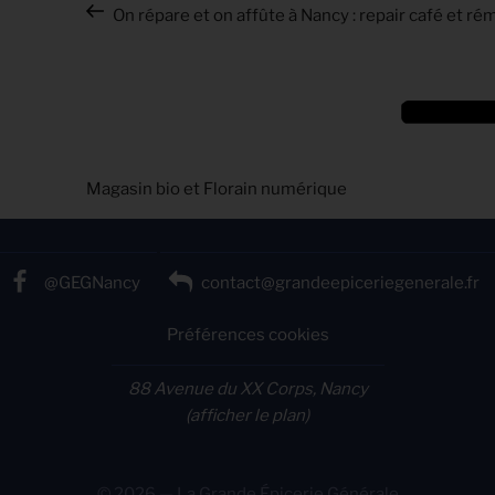
On répare et on affûte à Nancy : repair café et r
Article
suivant
Magasin bio et Florain numérique
@GEGNancy
contact@grandeepiceriegenerale.fr
Préférences cookies
88 Avenue du XX Corps, Nancy
(afficher le plan)
© 2026 — La Grande Épicerie Générale