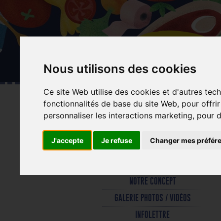
Aller
au
contenu
principal
Nous utilisons des cookies
Ce site Web utilise des cookies et d'autres tec
fonctionnalités de base du site Web
,
pour offri
personnaliser les interactions marketing
,
pour d
J'accepte
Je refuse
Changer mes préfér
INFOS PRATIQUES
NOTRE CONCEPT
GALERIE PHOTOS / VIDÉOS
INFOLETTRE