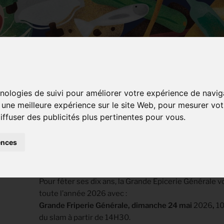
hnologies de suivi pour améliorer votre expérience de navig
r une meilleure expérience sur le site Web
,
pour mesurer votr
DIX ANS, 
iffuser des publicités plus pertinentes pour vous
.
ÉVÈNEME
ences
NAVIGATION
Pour fêter ses dix ans, la Grande Epicerie Générale
toute l’année 2026 avec :
DE
Grande Friperie Générale, dimanche 24 mai
2026
,
10
L’ARTICLE
du slam à partir de 14H30.