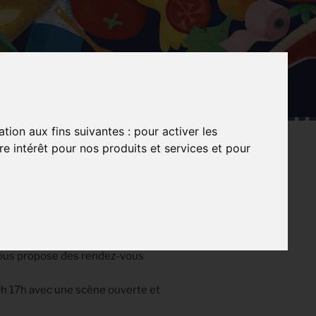
ation aux fins suivantes :
pour activer les
e intérêt pour nos produits et services et pour
DIX
NTS
Article
 vous propose des rendez-vous
précédent
h 17h avec une scène ouverte et