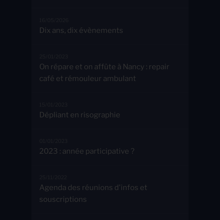
16/05/2026
Dix ans, dix évènements
25/01/2023
On répare et on affûte à Nancy : repair
café et rémouleur ambulant
15/01/2023
Dépliant en risographie
01/01/2023
2023 : année participative ?
25/11/2022
Agenda des réunions d'infos et
souscriptions