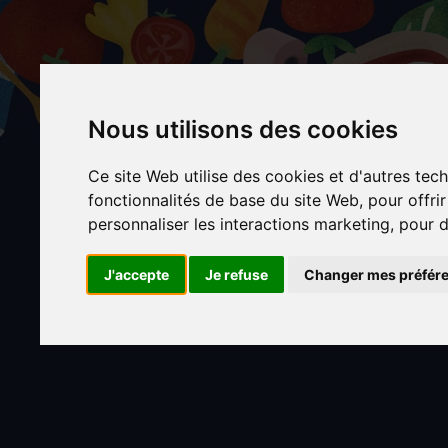
Aller
au
contenu
principal
Nous utilisons des cookies
Ce site Web utilise des cookies et d'autres tec
fonctionnalités de base du site Web
,
pour offri
personnaliser les interactions marketing
,
pour d
J'accepte
Je refuse
Changer mes préfér