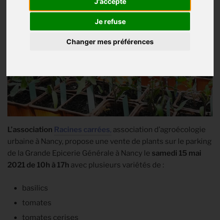
J'accepte
Je refuse
Changer mes préférences
L’association
Racines carrées
,
association d’agroécologie
urbaine à Nancy, propose une vente de plants sur le parking
de la Grande Epicerie Générale à Nancy le
samedi 15 mai
2021 de 10h à 17h
avec plusieurs variétés de :
basilics
tomates
tomates cerises