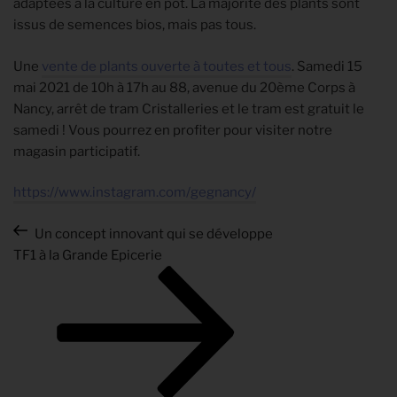
adaptées à la culture en pot. La majorité des plants sont
issus de semences bios, mais pas tous.
Une
vente de plants ouverte à toutes et tous
. Samedi 15
mai 2021 de 10h à 17h au 88, avenue du 20ème Corps à
Nancy, arrêt de tram Cristalleries et le tram est gratuit le
samedi ! Vous pourrez en profiter pour visiter notre
magasin participatif.
https://www.instagram.com/gegnancy/
NAVIGATION
Article
Un concept innovant qui se développe
Article
précédent
TF1 à la Grande Epicerie
DE
suivant
L’ARTICLE