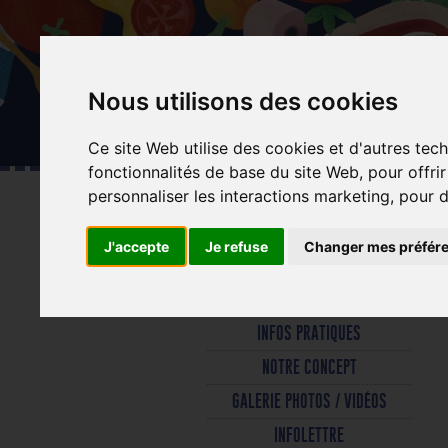
Aller
au
contenu
Nous utilisons des cookies
principal
Ce site Web utilise des cookies et d'autres tec
fonctionnalités de base du site Web
,
pour offri
personnaliser les interactions marketing
,
pour d
J'accepte
Je refuse
Changer mes préfér
INFOS PRATIQUES
NOTRE CONCEPT
GALERIE PHOTOS / VIDÉOS
INFOLETTRE