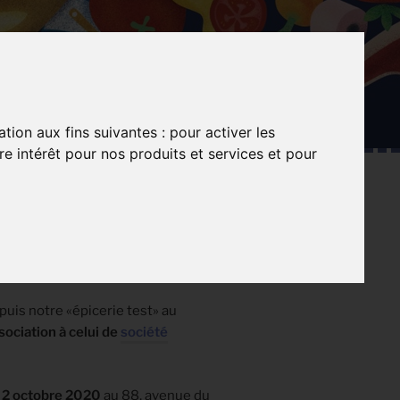
ation aux fins suivantes :
pour activer les
e intérêt pour nos produits et services et pour
RANTES
RIER ?
puis notre «épicerie test» au
sociation à celui de
société
e 2 octobre 2020
au 88, avenue du