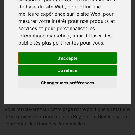
CONFIDENTIALITÉ
de base du site Web
,
pour offrir une
meilleure expérience sur le site Web
,
pour
mesurer votre intérêt pour nos produits et
POLITIQUE DE
services et pour personnaliser les
interactions marketing
,
pour diffuser des
CONFIDENTIALITÉ
publicités plus pertinentes pour vous
.
J'accepte
QUI SOMMES-NOUS ?
Je refuse
Les Amis de la Grande épicerie générale est l’association
Changer mes préférences
propriétaire et gestionnaire de notre site Web :
https://www.grandeepiceriegenerale.fr.
Vous retrouverez sur cette page notre politique en matière
de vie privée, conformément au Règlement Général sur la
Protection des Données Personnelles.