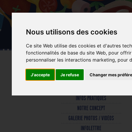
Aller
au
contenu
principal
Nous utilisons des cookies
Ce site Web utilise des cookies et d'autres tec
fonctionnalités de base du site Web
,
pour offri
personnaliser les interactions marketing
,
pour d
J'accepte
Je refuse
Changer mes préfér
INFOS PRATIQUES
NOTRE CONCEPT
GALERIE PHOTOS / VIDÉOS
INFOLETTRE