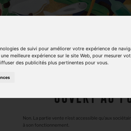
hnologies de suivi pour améliorer votre expérience de navig
r une meilleure expérience sur le site Web
,
pour mesurer votr
FAQ / QUESTIONS COU
iffuser des publicités plus pertinentes pour vous
.
LE SUPERMARCH
ences
OUVERT AU P
Non. La partie vente n’est accessible qu’aux sociéta
à son fonctionnement.