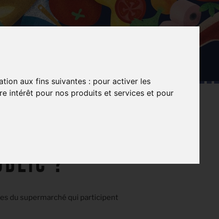
ation aux fins suivantes :
pour activer les
e intérêt pour nos produits et services et pour
RANTES
É EST-IL
UBLIC ?
ires du supermarché qui participent