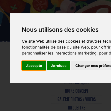
Aller
au
contenu
principal
Nous utilisons des cookies
Ce site Web utilise des cookies et d'autres tec
fonctionnalités de base du site Web
,
pour offri
personnaliser les interactions marketing
,
pour d
J'accepte
Je refuse
Changer mes préfér
INFOS PRATIQUES
NOTRE CONCEPT
GALERIE PHOTOS / VIDÉOS
INFOLETTRE